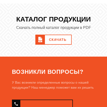
присутствием в составе модификаторов от надежных
производителей.
КАТАЛОГ ПРОДУКЦИИ
Виды строительного клея
Скачать полный каталог продукции в PDF
Клеевые смеси могут быть:
Полимерные или акриловые.
СКАЧАТЬ
С растворителем и без.
С модификаторами и без.
Для наружных и для внутренних работ.
Для разных типов облицовки.
Основные характеристики
ВОЗНИКЛИ ВОПРОСЫ?
Для клиентов, которые подбирают
клей строительный, цена
У Вас возникли определенные вопросы о нашей
является важным, но не единственным критерием. Чтобы сделать
продукции? Наш менеджер поможет вам их решить
правильный выбор, необходимо обратить внимание на:
объем упаковки;