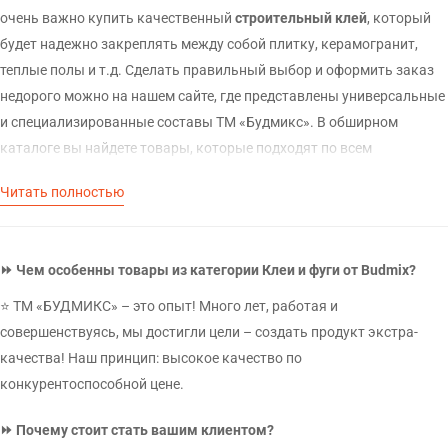
очень важно купить качественный
строительный клей
, который
будет надежно закреплять между собой плитку, керамогранит,
теплые полы и т.д. Сделать правильный выбор и оформить заказ
недорого можно на нашем сайте, где представлены универсальные
и специализированные составы ТМ «Будмикс». В обширном
каталоге вы найдете товары, которые подходят по всем
параметрам:
Читать полностью
затирки для плиточных швов;
фиксирующие составы для камня и плитки;
клеи для газо-, керамо- и пеноблоков;
⏩ Чем особенны товары из категории Клеи и фуги от Budmix?
полимерные грунтовки с жидкой консистенцией.
⭐ ТМ «БУДМИКС» – это опыт! Много лет, работая и
Обращайтесь к нам, чтобы сделать ремонт во дворе, в доме, в
совершенствуясь, мы достигли цели – создать продукт экстра-
квартире, в офисе или в другом помещении с минимальными
качества! Наш принцип: высокое качество по
затратами времени и денежных средств.
конкурентоспособной цене.
Для чего нужен строительный клей
⏩ Почему стоит стать вашим клиентом?