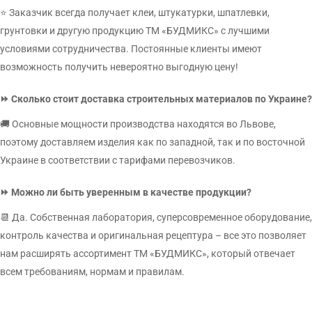
Создание красивого экстерьера или интерьера предполагает
⭐ Заказчик всегда получает клеи, штукатурки, шпатлевки,
обеспечение фиксации различных элементов на пол или на стены,
грунтовки и другую продукцию ТМ «БУДМИКС» с лучшими
в том числе часто требуется закрепить тяжелые детали.
Клей
условиями сотрудничества. Постоянные клиенты имеют
строительный
отлично справляется с этой задачей, по крайней
возможность получить невероятно выгодную цену!
мере, если использовать смесь нашей торговой марки. В
зависимости от сферы применения можно подобрать
⏩ Сколько стоит доставка строительных материалов по Украине?
фиксирующее вещество для:
🚚 Основные мощности производства находятся во Львове,
мрамора и керамической плитки;
поэтому доставляем изделия как по западной, так и по восточной
натурального и декоративного камня, мозаики;
Украине в соответствии с тарифами перевозчиков.
оштукатуренных поверхностей;
ДСП и гипсокартона;
⏩ Можно ли быть уверенным в качестве продукции?
кирпичных покрытий;
📆 Да. Собственная лаборатория, суперсовременное оборудование,
бетона, пеноблоков;
контроль качества и оригинальная рецептура – ​​все это позволяет
печей, каминов;
нам расширять ассортимент ТМ «БУДМИКС», который отвечает
систем теплого пола.
всем требованиям, нормам и правилам.
Наши клеи отличаются эластичностью, удобством использования,
сильным водоотталкивающим эффектом, умеренным расходом и