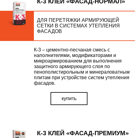
К-3 КЛЕЙ «ФАСАД-НОРМАЛ»
ДЛЯ ПЕРЕТЯЖКИ АРМИРУЮЩЕЙ
УТОЧНИТЬ ЦЕНУ
СЕТКИ В СИСТЕМАХ УТЕПЛЕНИЯ
наш менеджер свяжется с вами в ближайшее
ФАСАДОВ
время
К-3 – цементно-песчаная смесь с
наполнителями, модификаторами и
микроармированием для выполнения
ОТПРАВИТЬ
защитного армирующего слоя по
пенополистирольным и минераловатным
плитам при устройстве систем утепления
фасадов.
купить
ВІДПРАВИТИ
К-3 КЛЕЙ «ФАСАД-ПРЕМИУМ»