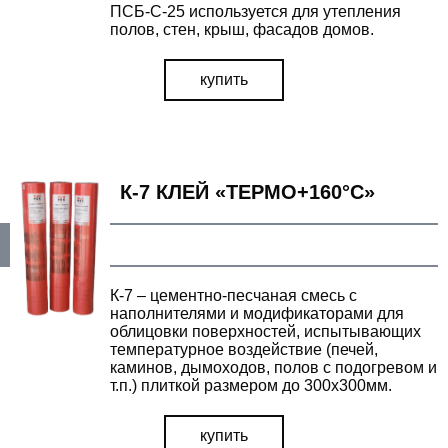
ПСБ-С-25 используется для утепления
полов, стен, крыш, фасадов домов.
купить
К-7 КЛЕЙ «ТЕРМО+160°С»
ВІДПРАВИТИ ЗАПИТ
Залиште Ваші контактні дані та ми зв'яжемось з Вами
К-7 – цементно-песчаная смесь с
найближчим часом.
наполнителями и модификаторами для
облицовки поверхностей, испытывающих
температурное воздействие (печей,
каминов, дымоходов, полов с подогревом и
т.п.) плиткой размером до 300х300мм.
УТОЧНИТЬ ЦЕНУ
купить
наш менеджер свяжется с вами в ближайшее