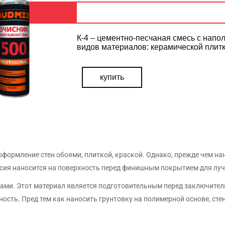
Гидроизоляция
Шпатлевки
К-4 – цементно-песчаная смесь с нап
(цементно-
видов материалов: керамической плитки
йся
Грунтовки 
Грунтовки
купить
КАТАЛОГ ПРОДУКЦИИ
Скачать полный каталог продукции в PDF
СКАЧАТЬ
формление стен обоями, плиткой, краской. Однако, прежде чем н
сия наносится на поверхность перед финишным покрытием для луч
ми. Этот материал является подготовительным перед заключитель
ность. Пред тем как наносить грунтовку на полимерной основе, с