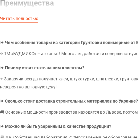
Преимущества
Грунтовочная смесь обладает рядом неоспоримых достоинств исп
Читать полностью
ВІДП
Упрочнение поверхности стен. Грунтовка является основным э
Залиште В
слабостью, для ее укрепления стоит применять состав глубоког
⏩ Чем особенны товары из категории Грунтовки полимерные от 
Повышенный уровень адгезии. Одной из основных функций грун
У
избавиться от шероховатостей, а оптимальные показатели впи
⭐ ТМ «БУДМИКС» – это опыт! Много лет, работая и совершенствуяс
наш
Специальные компоненты в составе придают стенам устойчивост
эксплуатационный срок стройматериала.
⏩ Почему стоит стать вашим клиентом?
Применение
⭐ Заказчик всегда получает клеи, штукатурки, шпатлевки, грунт
невероятно выгодную цену!
Процесс обработки стен грунтовкой достаточно прост. Однако пре
⏩ Сколько стоит доставка строительных материалов по Украине?
Чтобы рассчитать точное количество расходного материала, ва
ВІД
сравнению с обработкой дерева, цемента, это наименьшее колич
🚚 Основные мощности производства находятся во Львове, поэтому
Если вы наносите полимерную грунтовку для бетона или штукату
обработки.
⏩ Можно ли быть уверенным в качестве продукции?
Цена полимерной грунтовки зависит от ее качества, параметров и 
📆 Да. Собственная лаборатория, суперсовременное оборудование,