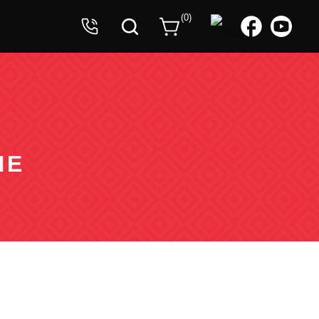
Ваша заявка успешно принята!
(
0
)
Ожидайте звонка оператора.
СМЕСИ ДЛЯ
ДЕКОРАТИВНЫЕ
СИСТЕМ
МАТЕРИАЛЫ
УТЕПЛЕНИЯ
ЫЕ
для наружных работ
Штукатурка «короед», «шуба»
ые краски
Затирки для швов (фуги)
бковое средство
Штукатурка «мозаика», «песчаник»
ЦЕМЕНТНО-
ДРУГОЕ
ИЗВЕСТКОВЫЕ