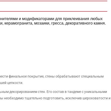
ШТУКАТУРКИ
 выравнивающие
Плиты пенополистирольные
олнителями и модификаторами для приклеивания любых
известковые)
, керамогранита, мозаики, гресса, декоративного камня.
Гипс строительный
силикатные
Известь гашеная
 полимерные
Гипс строительный
анести финальное покрытие, стены обрабатывают специальным
шей цепкости.
ным декорированием стен. Его состав в тандеме с уникальными
тены необходимо тщательно подготовить, исключив шероховатости и