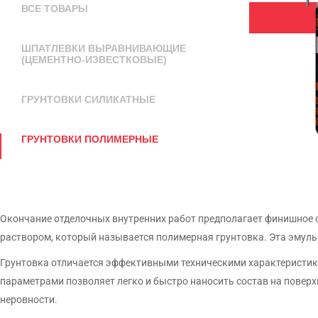
ВСЕ ТОВАРЫ
ШПАТЛЕВКИ ВЫРАВНИВАЮЩИЕ
Клеи для плиток и камня
Материалы для пола
(ЦЕМЕНТНО-ИЗВЕСТКОВЫЕ)
Фасадная краска
Пол самовыравнивающи
полимер-цементный
ГРУНТОВКИ СИЛИКАТНЫЕ
ГРУНТОВКИ ПОЛИМЕРНЫЕ
Окончание отделочных внутренних работ предполагает финишное о
раствором, который называется полимерная грунтовка. Эта эмуль
Грунтовка отличается эффективными техническими характеристика
параметрами позволяет легко и быстро наносить состав на поверх
неровности.