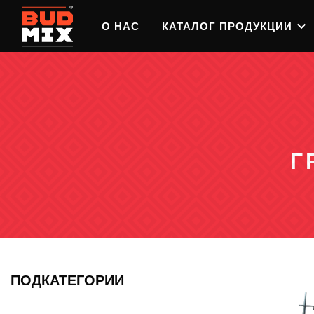
О НАС
КАТАЛОГ ПРОДУКЦИИ
ШТУКАТУРКИ
КЛЕИ 
ИЗВЕСТКОВЫЕ
Г
Известковые краски
Клеи для плиток и камня
Известковые краски
Клеи для теплоизоляци
систем, фасадов
Известковые краски
Клеи для пено-, газо- и
Известковые краски
керамоблоков
ПОДКАТЕГОРИИ
КРАСКИ
ПОЛЫ