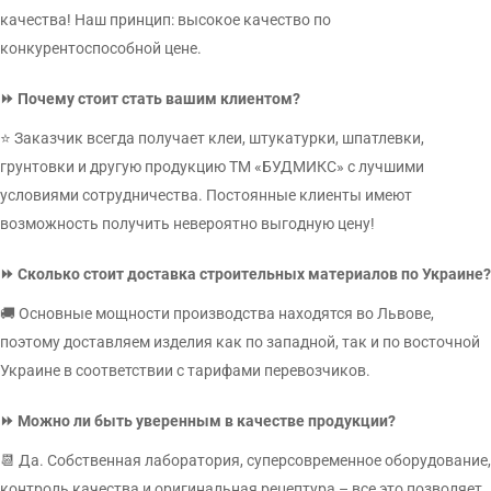
фасадные краски
по дереву, по кирпичу, по бетону и т.д. для
качества! Наш принцип: высокое качество по
облицовки зданий в северных и южных областях страны, не
ОТПРАВИТЬ
конкурентоспособной цене.
сомневаясь в их отличном качестве и оперативности доставки в
ваш город.
⏩ Почему стоит стать вашим клиентом?
Для чего нужна фасадная краска
⭐ Заказчик всегда получает клеи, штукатурки, шпатлевки,
грунтовки и другую продукцию ТМ «БУДМИКС» с лучшими
Использование водно-дисперсионной латексной или
условиями сотрудничества. Постоянные клиенты имеют
атмосферостойкой акриловой окрашивающей смеси позволяет:
ВІДПРАВИТИ
возможность получить невероятно выгодную цену!
Завершить финишную отделку строения.
Придать зданию индивидуальности и выделить его на фоне
⏩ Сколько стоит доставка строительных материалов по Украине?
расположенных рядом домов.
🚚 Основные мощности производства находятся во Львове,
Увеличить срок эксплуатации основных конструкций
поэтому доставляем изделия как по западной, так и по восточной
благодаря эффективной защите от ультрафиолетовых лучей,
Украине в соответствии с тарифами перевозчиков.
осадков и колебаний температур.
Избежать появления плесени и грибкового заражения на
⏩ Можно ли быть уверенным в качестве продукции?
наружных поверхностях.
📆 Да. Собственная лаборатория, суперсовременное оборудование,
Обезопасить металлические элементы от развития коррозии.
контроль качества и оригинальная рецептура – ​​все это позволяет