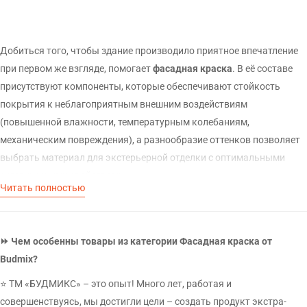
Добиться того, чтобы здание производило приятное впечатление
при первом же взгляде, помогает
фасадная краска
. В её составе
присутствуют компоненты, которые обеспечивают стойкость
покрытия к неблагоприятным внешним воздействиям
(повышенной влажности, температурным колебаниям,
ВІДПРАВИТИ ЗАПИТ
механическим повреждения), а разнообразие оттенков позволяет
Залиште Ваші контактні дані та ми зв'яжемось з Вами
выбрать материал для экстерьерной отделки с оптимальными
найближчим часом.
эстетическими свойствами.
Читать полностью
Красить такой смесью очень легко, расход небольшой, цена
приемлемая, поэтому подобный вариант оформления фасадов
зданий используют многие украинцы, включая предпринимателей.
УТОЧНИТЬ ЦЕНУ
⏩ Чем особенны товары из категории Фасадная краска от
Наша компания дает возможность в полной мере оценить плюсы
Budmix?
наш менеджер свяжется с вами в ближайшее
применения современных окрашивающих составов, не потратив
время
⭐ ТМ «БУДМИКС» – это опыт! Много лет, работая и
лишних денежных средств и времени. У нас можно приобрести
совершенствуясь, мы достигли цели – создать продукт экстра-