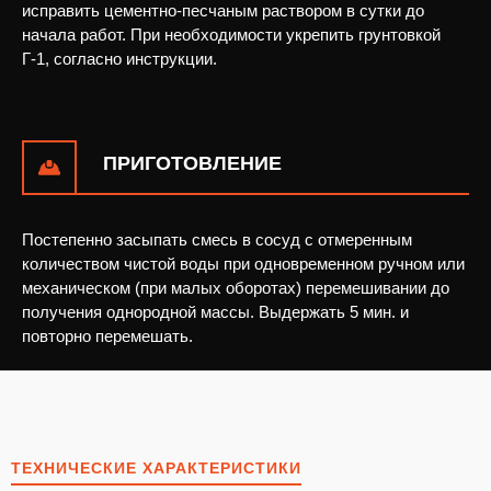
исправить цементно-песчаным раствором в сутки до
начала работ. При необходимости укрепить грунтовкой
Г-1, согласно инструкции.
ВІДПРАВИТИ ЗАПИТ
ПРИГОТОВЛЕНИЕ
Залиште Ваші контактні дані та ми зв'яжемось з Вами
найближчим часом.
Постепенно засыпать смесь в сосуд с отмеренным
количеством чистой воды при одновременном ручном или
механическом (при малых оборотах) перемешивании до
УТОЧНИТЬ ЦЕНУ
получения однородной массы. Выдержать 5 мин. и
повторно перемешать.
наш менеджер свяжется с вами в ближайшее
время
ОТПРАВИТЬ
ТЕХНИЧЕСКИЕ ХАРАКТЕРИСТИКИ