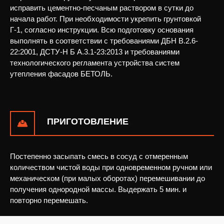
исправить цементно-песчаным раствором в сутки до
начала работ. При необходимости укрепить грунтовкой
Г-1, согласно инструкции. Всю подготовку основания
выполнять в соответствии с требованиями ДБН В.2.6-
22:2001, ДСТУ-Н Б А.3.1-23:2013 и требованиями
технологического регламента устройства систем
утепления фасадов БЕТОЛЬ.
ВІДПРАВИТИ ЗАПИТ
Залиште Ваші контактні дані та ми зв'яжемось з Вами
ПРИГОТОВЛЕНИЕ
найближчим часом.
Постепенно засыпать смесь в сосуд с отмеренным
количеством чистой воды при одновременном ручном или
УТОЧНИТЬ ЦЕНУ
механическом (при малых оборотах) перемешивании до
наш менеджер свяжется с вами в ближайшее
получения однородной массы. Выдержать 5 мин. и
время
повторно перемешать.