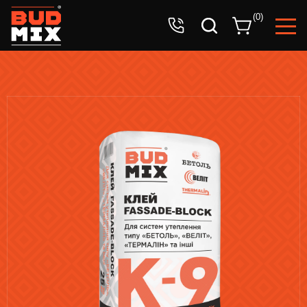
Ваша заявка успешно принята!
(
0
)
Ожидайте звонка оператора.