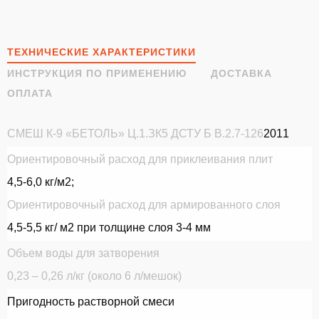
ОТПРАВИТЬ
ТЕХНИЧЕСКИЕ ХАРАКТЕРИСТИКИ
ИНСТРУКЦИЯ ПО ПРИМЕНЕНИЮ
ДОСТАВКА
ОПЛАТА
СМЕШ К-9 «БЕТОЛЬ» Ц.1.ЗК5 ДСТУ Б В.2.7-126
2011
ВІДПРАВИТИ
Ориентировочный расход для приклеивания плит
4,5-6,0 кг/м2;
Ориентировочный расход для армированного слоя
4,5-5,5 кг/ м2 при толщине слоя 3-4 мм
Объем воды для затворения
0,23 – 0,26 л/кг (около 6 л/мешок)
Пригодность растворной смеси