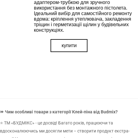
найближчим часом.
адаптером-трубкою для зручного
використання без монтажного пістолета.
Ідеальний вибір для самостійного ремонту
вдома: кріплення утеплювача, закладення
тріщин і герметизації щілин у будівельних
конструкціях.
УТОЧНИТИ ЦІНУ
наш менеджер зв'яжеться з вами у
купити
найблищий час
ВІДПРАВИТИ
⏩ Чим особливі товари з категорії Клей-піна від Budmix?
⭐ ТМ «БУДМІКС» - це досвід! Багато років, працюючи та
ВІДПРАВИТИ
вдосконалюючись ми досягли мети – створити продукт екстра-