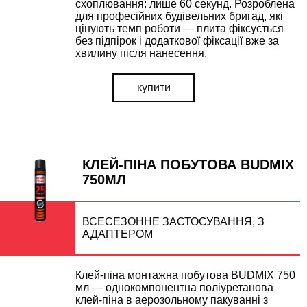
схоплювання: лише 60 секунд. Розроблена
для професійних будівельних бригад, які
цінують темп роботи — плита фіксується
без підпірок і додаткової фіксації вже за
хвилину після нанесення.
купити
КЛЕЙ-ПІНА ПОБУТОВА BUDMIX
750МЛ
ВСЕСЕЗОННЕ ЗАСТОСУВАННЯ, З
АДАПТЕРОМ
ВІДПРАВИТИ ЗАПИТ
Клей-піна монтажна побутова BUDMIX 750
мл — однокомпонентна поліуретанова
Залиште Ваші контактні дані та ми зв'яжемось з Вами
клей-піна в аерозольному пакуванні з