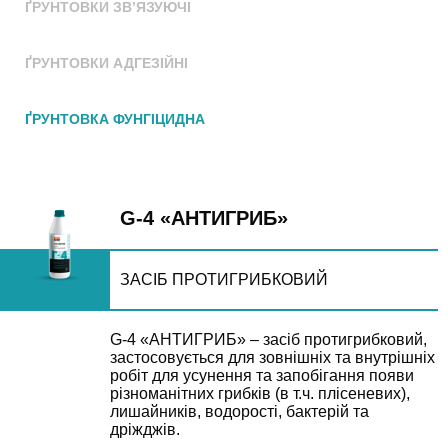
ҐРУНТОВКИ ЗВ’ЯЗУЮЧІ
ҐРУНТОВКИ АДГЕЗІЙНІ
ҐРУНТОВКА ФУНГІЦИДНА
G-4 «АНТИГРИБ»
ЗАСІБ ПРОТИГРИБКОВИЙ
G-4 «АНТИГРИБ» – засіб протигрибковий,
застосовується для зовнішніх та внутрішніх
робіт для усунення та запобігання появи
різноманітних грибків (в т.ч. плісеневих),
лишайників, водорості, бактерій та
дріжджів.