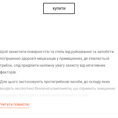
купити
Щоб захистити поверхні стін та стель від руйнування та запобігти
погіршенню здоров'я мешканців у приміщеннях, де з'являється
грибок, слід приділити належну увагу захисту від негативних
факторів.
Для цього застосовують протигрибкові засоби, до складу яких
входять екологічно безпечні компоненти, що сприяють знищенню
шкідливих бактерій та запобігають розвитку нових.
Читати повністю
Купити антигрибкову суміш можна, ознайомившись із товарними
позиціями у каталозі інтернет-магазину ТМ Будмікс. Наша компанія