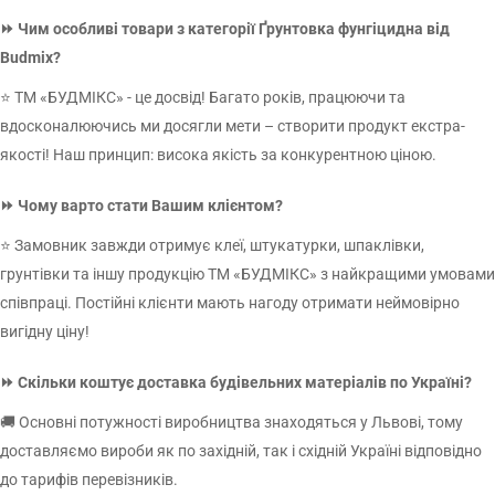
пропонує доступні ціни на всі види будівельних сумішей, які ви
ВІДПРАВИТИ ЗАПИТ
⏩ Чим особливі товари з категорії Ґрунтовка фунгіцидна від
можете замовити гуртом та в роздріб з доставкою по всій Україні.
Budmix?
Залиште Ваші контактні дані та ми зв'яжемось з Вами
Які ознаки та причини утворення
найближчим часом.
грибка?
⭐ ТМ «БУДМІКС» - це досвід! Багато років, працюючи та
вдосконалюючись ми досягли мети – створити продукт екстра-
Поява плісняви ​​та грибка – досить поширена проблема будь-яких
якості! Наш принцип: висока якість за конкурентною ціною.
житлових приміщень. Спори мають властивість досить швидко
УТОЧНИТИ ЦІНУ
розмножуватися, тому слід застосовувати ефективні методи
⏩ Чому варто стати Вашим клієнтом?
наш менеджер зв'яжеться з вами у
усунення бактерій, які заражають не лише поверхні стін, стель та
⭐ Замовник завжди отримує клеї, штукатурки, шпаклівки,
найблищий час
меблів, а й одягу.
грунтівки та іншу продукцію ТМ «БУДМІКС» з найкращими умовами
Ознаки появи грибка:
співпраці. Постійні клієнти мають нагоду отримати неймовірно
вигідну ціну!
Сірі, чорні, темно-зелені плями на поверхнях;
ВІДПРАВИТИ
Неприємний сирий запах у квартирі;
⏩ Скільки коштує доставка будівельних матеріалів по Україні?
Відшаровування оздоблювальних матеріалів, обсипання
🚚 Основні потужності виробництва знаходяться у Львові, тому
штукатурки, потемніння швів між плиткою;
доставляємо вироби як по західній, так і східній Україні відповідно
Причини:
до тарифів перевізників.