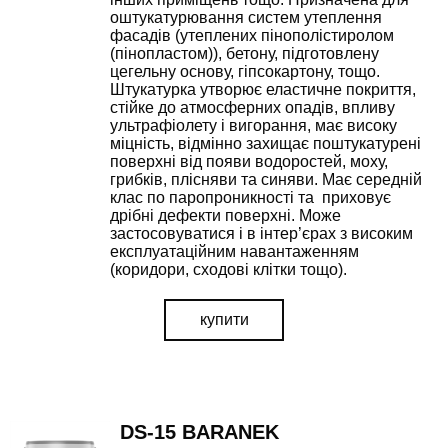
оштукатурювання систем утеплення
фасадів (утеплених пінополістиролом
(пінопластом)), бетону, підготовлену
цегельну основу, гіпсокартону, тощо.
Штукатурка утворює еластичне покриття,
стійке до атмосферних опадів, впливу
ультрафіолету і вигорання, має високу
міцність, відмінно захищає поштукатурені
поверхні від появи водоростей, моху,
грибків, плісняви та синяви. Має середній
клас по паропроникності та приховує
дрібні дефекти поверхні. Може
застосовуватися і в інтер’єрах з високим
експлуатаційним навантаженням
(коридори, сходові клітки тощо).
купити
DS-15 BARANEK