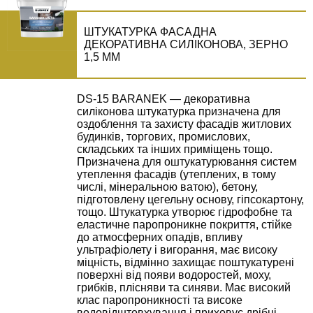
ШТУКАТУРКА ФАСАДНА
ДЕКОРАТИВНА СИЛІКОНОВА, ЗЕРНО
1,5 ММ
DS-15 BARANEK — декоративна
силіконова штукатурка призначена для
оздоблення та захисту фасадів житлових
будинків, торгових, промислових,
складських та інших приміщень тощо.
Призначена для оштукатурювання систем
утеплення фасадів (утеплених, в тому
числі, мінеральною ватою), бетону,
підготовлену цегельну основу, гіпсокартону,
тощо. Штукатурка утворює гідрофобне та
еластичне паропроникне покриття, стійке
до атмосферних опадів, впливу
ультрафіолету і вигорання, має високу
міцність, відмінно захищає поштукатурені
поверхні від появи водоростей, моху,
грибків, плісняви та синяви. Має високий
клас паропроникності та високе
водовідштовхування і приховує дрібні