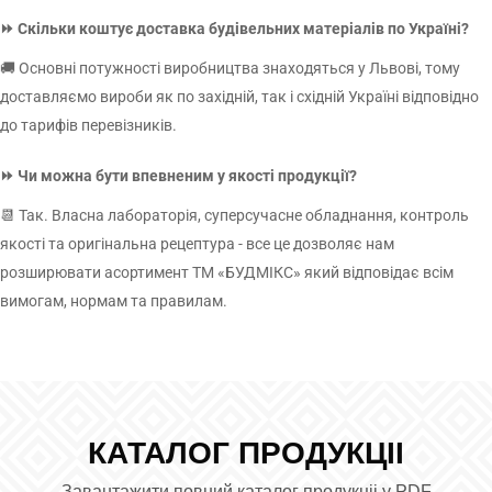
І це далеко не повний перелік варіантів оздоблення, яких можна
⏩ Скільки коштує доставка будівельних матеріалів по Україні?
досягти, застосовуючи декоративну штукатурку. Отримати
докладну інформацію щодо актуальних цін, ви можете в каталозі на
🚚 Основні потужності виробництва знаходяться у Львові, тому
нашому сайті
доставляємо вироби як по західній, так і східній Україні відповідно
до тарифів перевізників.
Що краще шпалери чи декоративна штукатурка?
Наклеювання шпалер – бюджетний та найпоширеніший варіант
⏩ Чи можна бути впевненим у якості продукції?
оздоблення стін у приміщенні. Навіть не маючи професійного
📆 Так. Власна лабораторія, суперсучасне обладнання, контроль
досвіду, споживачі можуть впоратися з цією роботою, що не можна
якості та оригінальна рецептура - все це дозволяє нам
сказати про нанесення декоративної штукатурки. Цей матеріал
розширювати асортимент ТМ «БУДМІКС» який відповідає всім
коштує в рази дорожче та потребує спеціальних навичок. Крім
вимогам, нормам та правилам.
того, основною перевагою останнього варіанту є те, що
штукатурка довговічна та менш сприйнятлива до впливу вологи та
температурних перепадів.
На якому етапі ремонту наносити декоративну штукатурку?
КАТАЛОГ ПРОДУКЦІІ
Розчин наносять після того, як повністю підготовлені стіни. Для
початку їх вирівнюють та наносять ґрунтовку, що сприяє добрій
Завантажити повний каталог продукціі у PDF