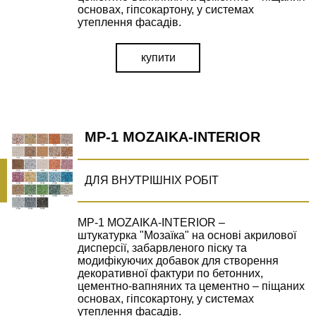
основах, гіпсокартону, у системах
утеплення фасадів.
ВІДПРАВИТИ ЗАПИТ
купити
Залиште Ваші контактні дані та ми зв'яжемось з Вами
найближчим часом.
MP-1 MOZAIKA-INTERIOR
УТОЧНИТИ ЦІНУ
ДЛЯ ВНУТРІШНІХ РОБІТ
наш менеджер зв'яжеться з вами у
найблищий час
MP-1 MOZAIKA-INTERIOR –
штукатурка "Мозаїка" на основі акрилової
дисперсії, забарвленого піску та
модифікуючих добавок для створення
ВІДПРАВИТИ
декоративної фактури по бетонних,
цементно-вапняних та цементно – піщаних
основах, гіпсокартону, у системах
утеплення фасадів.