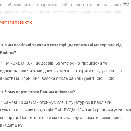
ознайомившись з товарами на сайті нашого інтернет-магазину. ТМ
Будмікс пропонує широкий асортимент будівельних матеріалів
власного виробництва, які можна замовити з доставкою по Україні
Читати повністю
за максимально доступними цінами.
Скільки коштує 1 квадратний метр
декоративної штукатурки?
⏩ Чим особливі товари з категорії Декоративні матеріали від
Budmix?
Якщо ви вирішили використати для фінішної обробки стін
⭐ ТМ «БУДМІКС» - це досвід! Багато років, працюючи та
декоративну штукатурку, попередньо слід розрахувати, скільки
вдосконалюючись ми досягли мети – створити продукт екстра-
матеріалу піде на покриття. Залежно від того, який ефект малюнку
якості! Наш принцип: висока якість за конкурентною ціною.
ви хочете отримати, вартість матеріалу буде різною. Серед
популярних варіантів оздоблення:
⏩ Чому варто стати Вашим клієнтом?
Піщаний ефект;
⭐ Замовник завжди отримує клеї, штукатурки, шпаклівки,
Ефект каменю;
грунтівки та іншу продукцію ТМ «БУДМІКС» з найкращими умовами
Ефект зрізу дерева;
співпраці. Постійні клієнти мають нагоду отримати неймовірно
Ефект іржі;
вигідну ціну!