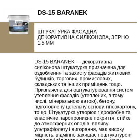
DS-15 BARANEK
ШТУКАТУРКА ФАСАДНА
ДЕКОРАТИВНА СИЛІКОНОВА, ЗЕРНО
1,5 ММ
DS-15 BARANEK — декоративна
силіконова штукатурка призначена для
оздоблення та захисту фасадів житлових
будинків, торгових, промислових,
складських та інших приміщень тощо.
Призначена для оштукатурювання систем
утеплення фасадів (утеплених, в тому
числі, мінеральною ватою), бетону,
підготовлену цегельну основу, гіпсокартону,
тощо. Штукатурка утворює гідрофобне та
еластичне паропроникне покриття, стійке
до атмосферних опадів, впливу
ультрафіолету і вигорання, має високу
міцність, відмінно захищає поштукатурені