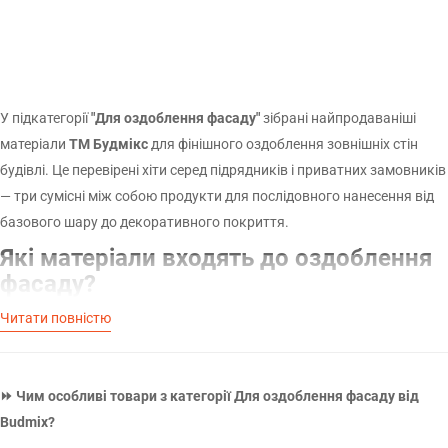
У підкатегорії
"Для оздоблення фасаду"
зібрані найпродаваніші
матеріали
ТМ Будмікс
для фінішного оздоблення зовнішніх стін
будівлі. Це перевірені хіти серед підрядників і приватних замовників
— три сумісні між собою продукти для послідовного нанесення від
базового шару до декоративного покриття.
Які матеріали входять до оздоблення
фасаду?
Читати повністю
Фасадна штукатурка
— базове вирівнювальне покриття для
зовнішніх стін з цегли, бетону та газобетону. Стійка до
атмосферних впливів і морозу, формує міцну рівну поверхню під
⏩ Чим особливі товари з категорії Для оздоблення фасаду від
декоративний шар.
Budmix?
Ґрунтовка адгезійна
— обов'язковий проміжний шар між