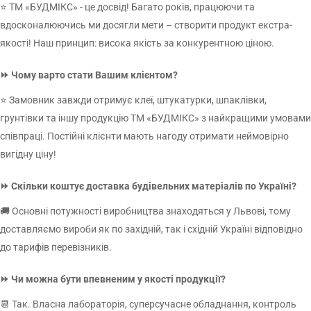
базовою та декоративною штукатуркою. Покращує зчеплення,
⭐ ТМ «БУДМІКС» - це досвід! Багато років, працюючи та
вирівнює вбирання поверхні та суттєво продовжує термін
вдосконалюючись ми досягли мети – створити продукт екстра-
служби фасадного оздоблення.
якості! Наш принцип: висока якість за конкурентною ціною.
Декоративна штукатурка
— фінішне покриття з фактурами
⏩ Чому варто стати Вашим клієнтом?
"короїд", "баранець" або камінцева. Надає будівлі естетичного
вигляду та захищає поверхню від опадів, вітру і забруднень.
⭐ Замовник завжди отримує клеї, штукатурки, шпаклівки,
Фасадна фарба
— альтернативне або додаткове фінішне
грунтівки та іншу продукцію ТМ «БУДМІКС» з найкращими умовами
покриття для фасаду. Наноситься поверх штукатурки або
співпраці. Постійні клієнти мають нагоду отримати неймовірно
ґрунтовки, надає рівномірний колір, захищає від ультрафіолету,
вигідну ціну!
вологи та забруднень.
⏩ Скільки коштує доставка будівельних матеріалів по Україні?
Чому варто купувати оздоблювальні матеріали у ТМ Будмікс?
🚚 Основні потужності виробництва знаходяться у Львові, тому
Всі три матеріали сумісні між собою — перевірені в єдиній
доставляємо вироби як по західній, так і східній Україні відповідно
технологічній послідовності
до тарифів перевізників.
Власне виробництво — ціни без торгової націнки посередників
Декоративна штукатурка доступна у різних фактурах і кольорах
⏩ Чи можна бути впевненим у якості продукції?
Сертифікована продукція зі стабільною якістю від партії до партії
📆 Так. Власна лабораторія, суперсучасне обладнання, контроль
Гуртові та роздрібні умови, доставка по всій Україні