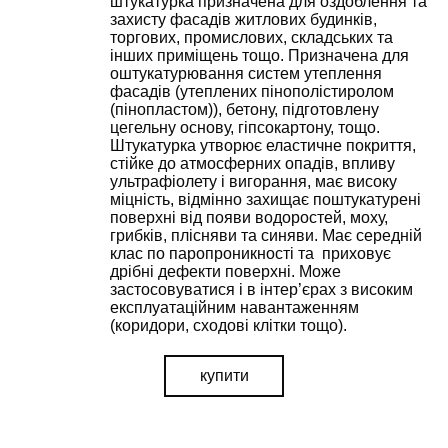
штукатурка призначена для оздоблення та
захисту фасадів житлових будинків,
торгових, промислових, складських та
інших приміщень тощо. Призначена для
оштукатурювання систем утеплення
фасадів (утеплених пінополістиролом
(пінопластом)), бетону, підготовлену
цегельну основу, гіпсокартону, тощо.
Штукатурка утворює еластичне покриття,
стійке до атмосферних опадів, впливу
ультрафіолету і вигорання, має високу
міцність, відмінно захищає поштукатурені
поверхні від появи водоростей, моху,
грибків, плісняви та синяви. Має середній
клас по паропроникності та приховує
дрібні дефекти поверхні. Може
застосовуватися і в інтер’єрах з високим
експлуатаційним навантаженням
(коридори, сходові клітки тощо).
купити