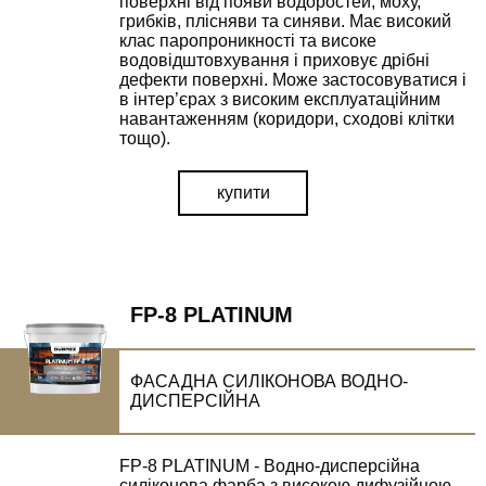
поверхні від появи водоростей, моху,
грибків, плісняви та синяви. Має високий
клас паропроникності та високе
водовідштовхування і приховує дрібні
дефекти поверхні. Може застосовуватися і
в інтер’єрах з високим експлуатаційним
навантаженням (коридори, сходові клітки
тощо).
купити
FP-8 PLATINUM
ФАСАДНА СИЛІКОНОВА ВОДНО-
ДИСПЕРСІЙНА
FP-8 PLATINUM - Водно-дисперсійна
силіконова фарба з високою дифузійною