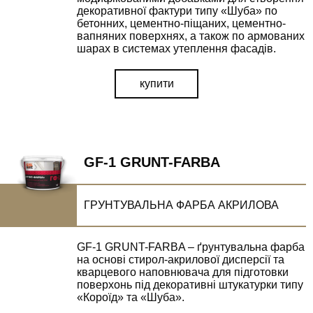
Залиште Ваші контактні дані та ми зв'яжемось з Вами
декоративної фактури типу «Шуба» по
бетонних, цементно-піщаних, цементно-
найближчим часом.
вапняних поверхнях, а також по армованих
шарах в системах утеплення фасадів.
купити
УТОЧНИТИ ЦІНУ
наш менеджер зв'яжеться з вами у
найблищий час
GF-1 GRUNT-FARBA
ВІДПРАВИТИ
ГРУНТУВАЛЬНА ФАРБА АКРИЛОВА
GF-1 GRUNT-FARBA – ґрунтувальна фарба
на основі стирол-акрилової дисперсії та
кварцевого наповнювача для підготовки
поверхонь під декоративні штукатурки типу
«Короїд» та «Шуба».
ВІДПРАВИТИ