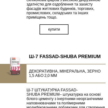
здатністю для оздоблення та захисту
фасадів житлових будинків, торгових,
промислових, складських та інших
приміщень тощо.
купити
Ш-7 FASSAD-SHUBA PREMIUM
ДЕКОРАТИВНА, МІНЕРАЛЬНА, ЗЕРНО
1,5 АБО 2,0 ММ
Ш-7 ШТУКАТУРКА FASSAD-
SHUBA PREMIUM– штукатурка на основі
білого цементу з інертними неорганічними
ВІДПРАВИТИ ЗАПИТ
наповнювачами та полімерними
модифікованими добавками для створення