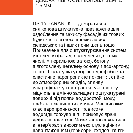
ДЕКОРАТИВНА СИЛІКОНОВА, ЗЕРНО
1,5 ММ
DS-15 BARANEK — декоративна
силіконова штукатурка призначена для
оздоблення та захисту фасадів житлових
будинків, торгових, промислових,
складських та інших приміщень тощо.
Призначена для оштукатурювання систем
утеплення фасадів (утеплених, в тому
числі, мінеральною ватою), бетону,
підготовлену цегельну основу, гіпсокартону,
тощо. Штукатурка утворює гідрофобне та
еластичне паропроникне покриття, стійке
до атмосферних опадів, впливу
ультрафіолету і вигорання, має високу
міцність, відмінно захищає поштукатурені
поверхні від появи водоростей, моху,
грибків, плісняви та синяви. Має високий
клас паропроникності та високе
водовідштовхування і приховує дрібні
дефекти поверхні. Може застосовуватися і
в інтер’єрах з високим експлуатаційним
навантаженням (коридори, сходові клітки