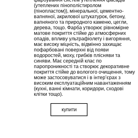
(утеплених пінополістиролом
(пінопластом)), мінеральної, цементно-
вапняної, акрилової штукатурок, бетону,
вапняного та природного каменю, цегли,
дерева, тощо. Фарба утворює рівномірне
матове покриття стійке до атмосферних
опадів, впливу ультрафіолету і вигоряння,
має високу міцність, відмінно захищає
пофарбовані поверхні від появи
водоростей, моху, грибків плісняви та
синяви. Має середній клас по
паропроникності та створює декоративне
покриття стійке до вологого очищення, тому
може застосовуватися і в інтер’єрах з
високим експлуатаційним навантаженням
(кухні, ванні кімнати, коридори, сходові
клітки тощо).
купити