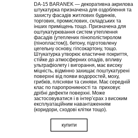
DA-15 BARANEK — декоративна акрилова
штукатурка призначена для оздоблення та
захисту фасадів житлових будинків,
торгових, промислових, складських та
інших приміщень тощо. Призначена для
оштукатурювання систем утеплення
фасадів (утеплених пінополістиролом
(пінопластом)), бетону, підготовлену
цегельну основу, гіпсокартону, тощо.
Штукатурка утворює еластичне покриття,
стійке до атмосферних опадів, впливу
ультрафіолету і вигорання, має високу
міцність, відмінно захищає поштукатурені
поверхні від появи водоростей, моху,
грибків, плісняви та синяви. Має середній
клас по паропроникності та приховує
дрібні дефекти поверхні. Може
застосовуватися і в інтер’єрах з високим
експлуатаційним навантаженням
(коридори, сходові клітки тощо).
купити