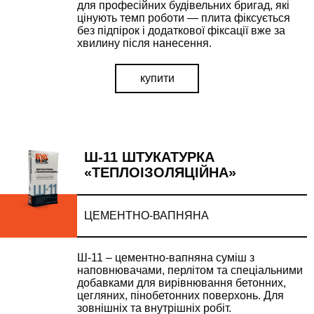
для професійних будівельних бригад, які
цінують темп роботи — плита фіксується
без підпірок і додаткової фіксації вже за
хвилину після нанесення.
купити
ВІДПРАВИТИ ЗАПИТ
Ш-11 ШТУКАТУРКА
«ТЕПЛОІЗОЛЯЦІЙНА»
Залиште Ваші контактні дані та ми зв'яжемось з Вами
найближчим часом.
ЦЕМЕНТНО-ВАПНЯНА
Ш-11 – цементно-вапняна суміш з
УТОЧНИТИ ЦІНУ
наповнювачами, перлітом та спеціальними
наш менеджер зв'яжеться з вами у
добавками для вирівнювання бетонних,
цегляних, пінобетонних поверхонь. Для
найблищий час
зовнішніх та внутрішніх робіт.