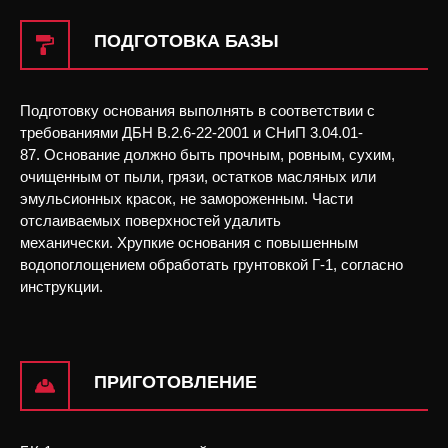
ПОДГОТОВКА БАЗЫ
ВІДПРАВИТИ ЗАПИТ
Подготовку основания выполнять в соответствии с
Залиште Ваші контактні дані та ми зв'яжемось з Вами
требованиями ДБН В.2.6-22-2001 и СНиП 3.04.01-
найближчим часом.
87. Основание должно быть прочным, ровным, сухим,
очищенным от пыли, грязи, остатков масляных или
эмульсионных красок, не замороженным. Части
отслаиваемых поверхностей удалить
механически. Хрупкие основания с повышенным
УТОЧНИТЬ ЦЕНУ
водопоглощением обработать грунтовкой Г-1, согласно
наш менеджер свяжется с вами в ближайшее
инструкции.
время
ПРИГОТОВЛЕНИЕ
ОТПРАВИТЬ